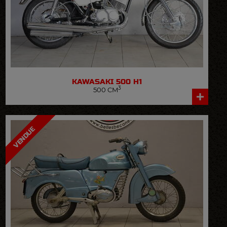
KAWASAKI
500 H1
3
500 CM
VOIR LA FICHE DÉTAILLÉE
VENDUE
VENDUE