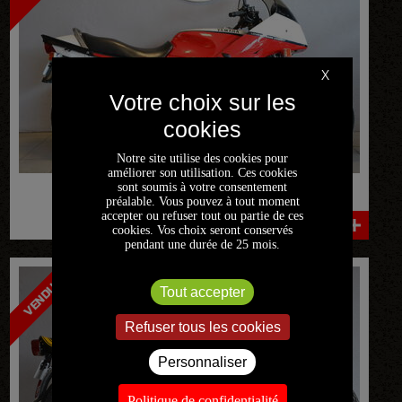
X
Notre site utilise des cookies pour
améliorer son utilisation. Ces cookies
sont soumis à votre consentement
YAMAHA
FJ1100
préalable. Vous pouvez à tout moment
3
1100 CM
accepter ou refuser tout ou partie de ces
cookies. Vos choix seront conservés
pendant une durée de 25 mois.
VOIR LA FICHE DÉTAILLÉE
VENDUE
VENDUE
Tout accepter
Refuser tous les cookies
Personnaliser
Politique de confidentialité