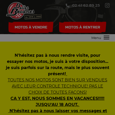
02 41 62 89 25
MOTOS À VENDRE
MOTOS À RENTRER
Menu
N'hésitez pas à nous rendre visite, pour
essayer nos motos, je suis à votre disposition...
je suis parfois sur la route, mais le plus souvent
présent!
TOUTES NOS MOTOS SONT BIEN SUR VENDUES
AVEC LEUR CONTROLE TECHNIQUE! PAS LE
CHOIX DE TOUTES FACONS!
CA Y EST, NOUS SOMMES EN VACANCES!!!!!
JUSQU'AU 18 AOUT,
N'hésitez pas à nous laisser vos messages et