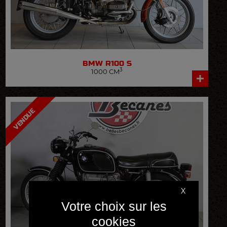
BMW
R100 S
3
1000 CM
VOIR LA FICHE DÉTAILLÉE
VENDUE
X