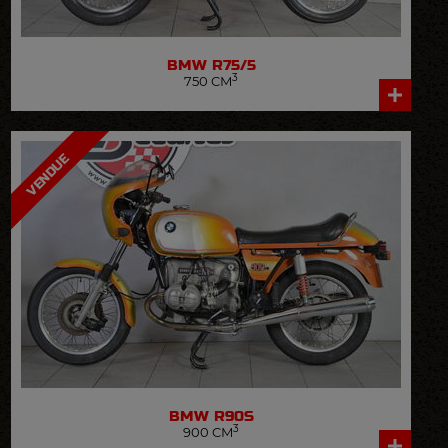
BMW
R75/5
3
750 CM
VOIR LA FICHE DÉTAILLÉE
VENDUE
BMW
R90S
3
900 CM