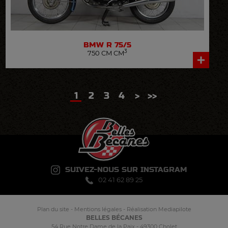
BMW
R 75/5
3
750 CM CM
1
2
3
4
>
>>
SUIVEZ-NOUS SUR INSTAGRAM
02 41 62 89 25
Plan du site
-
Mentions légales
-
Réalisation Mediapilote
BELLES BÉCANES
54 Rue Notre Dame de la Paix - 49300 Cholet