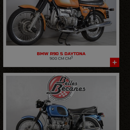
BMW
R90 S DAYTONA
3
900 CM CM
VOIR LA FICHE DÉTAILLÉE