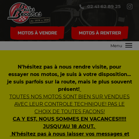
02 41 62 89 25
MOTOS À VENDRE
MOTOS À RENTRER
Menu
N'hésitez pas à nous rendre visite, pour
essayer nos motos, je suis à votre disposition...
je suis parfois sur la route, mais le plus souvent
présent!
TOUTES NOS MOTOS SONT BIEN SUR VENDUES
AVEC LEUR CONTROLE TECHNIQUE! PAS LE
CHOIX DE TOUTES FACONS!
CA Y EST, NOUS SOMMES EN VACANCES!!!!!
JUSQU'AU 18 AOUT,
N'hésitez pas à nous laisser vos messages et