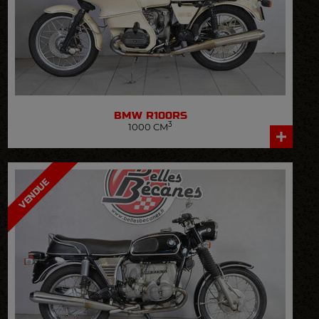
BMW
R100RS
3
1000 CM
VOIR LA FICHE DÉTAILLÉE
VENDUE