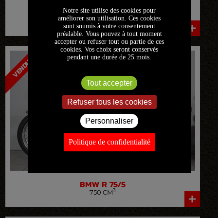
Notre site utilise des cookies pour
BMW
R 75/5
améliorer son utilisation. Ces cookies
3
750 CM
sont soumis à votre consentement
préalable. Vous pouvez à tout moment
accepter ou refuser tout ou partie de ces
VOIR LA FICHE DÉTAILLÉE
cookies. Vos choix seront conservés
pendant une durée de 25 mois.
VENDUE
Tout accepter
Refuser tous les cookies
Personnaliser
Politique de confidentialité
BMW
R 75/5
3
750 CM
VOIR LA FICHE DÉTAILLÉE