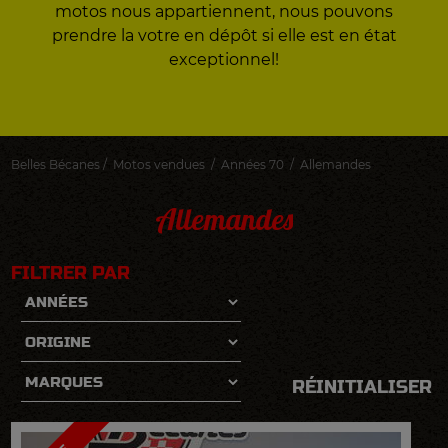
motos nous appartiennent, nous pouvons
prendre la votre en dépôt si elle est en état
exceptionnel!
Belles Bécanes
/
Motos vendues
/
Années 70
/
Allemandes
Allemandes
FILTRER PAR
VOIR LA FICHE DÉTAILLÉE