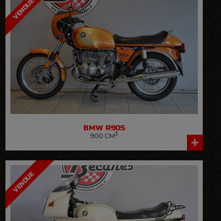
VENDUE
BMW
R90S
3
900 CM
VOIR LA FICHE DÉTAILLÉE
VENDUE