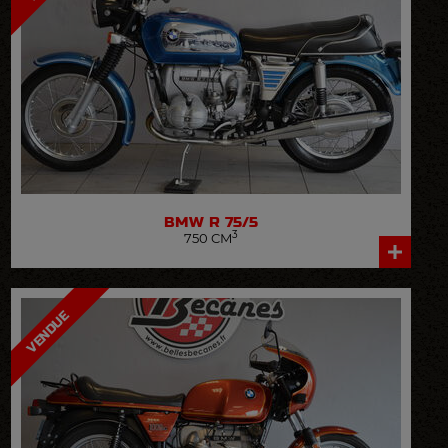
BMW
R 75/5
3
750 CM
VOIR LA FICHE DÉTAILLÉE
VENDUE