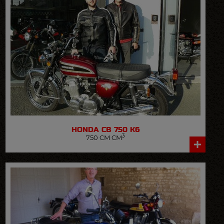
HONDA
CB 750 K6
3
750 CM CM
VOIR LA FICHE DÉTAILLÉE