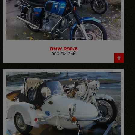
BMW
R90/6
3
900 CM CM
VOIR LA FICHE DÉTAILLÉE