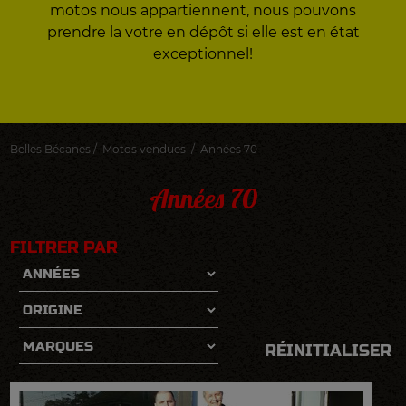
motos nous appartiennent, nous pouvons
prendre la votre en dépôt si elle est en état
exceptionnel!
Belles Bécanes
/
Motos vendues
/
Années 70
Années 70
FILTRER PAR
VOIR LA FICHE DÉTAILLÉE