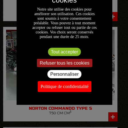
HONDA
CBX
Notre site utilise des cookies pour
3
1000 CM CM
améliorer son utilisation. Ces cookies
sont soumis à votre consentement
préalable. Vous pouvez à tout moment
VOIR LA FICHE DÉTAILLÉE
accepter ou refuser tout ou partie de ces
cookies. Vos choix seront conservés
pendant une durée de 25 mois.
Tout accepter
Refuser tous les cookies
Personnaliser
Politique de confidentialité
NORTON
COMMANDO TYPE S
3
750 CM CM
VOIR LA FICHE DÉTAILLÉE