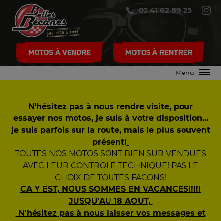
02 41 62 89 25
MOTOS À VENDRE
MOTOS À RENTRER
Menu
N'hésitez pas à nous rendre visite, pour
essayer nos motos, je suis à votre disposition...
je suis parfois sur la route, mais le plus souvent
présent!
TOUTES NOS MOTOS SONT BIEN SUR VENDUES
AVEC LEUR CONTROLE TECHNIQUE! PAS LE
CHOIX DE TOUTES FACONS!
CA Y EST, NOUS SOMMES EN VACANCES!!!!!
JUSQU'AU 18 AOUT,
N'hésitez pas à nous laisser vos messages et