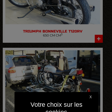
TRIUMPH
BONNEVILLE T120RV
3
650 CM CM
VOIR LA FICHE DÉTAILLÉE
X