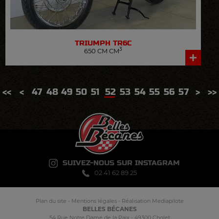
TRIUMPH
TR6C
3
650 CM CM
<<
<
47
48
49
50
51
52
53
54
55
56
57
>
>>
SUIVEZ-NOUS SUR INSTAGRAM
02 41 62 89 25
Plan du site
-
Mentions légales
-
Réalisation Mediapilote
BELLES BÉCANES
54 Rue Notre Dame de la Paix - 49300 Cholet