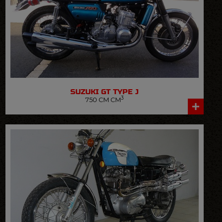
SUZUKI
GT TYPE J
3
750 CM CM
VOIR LA FICHE DÉTAILLÉE