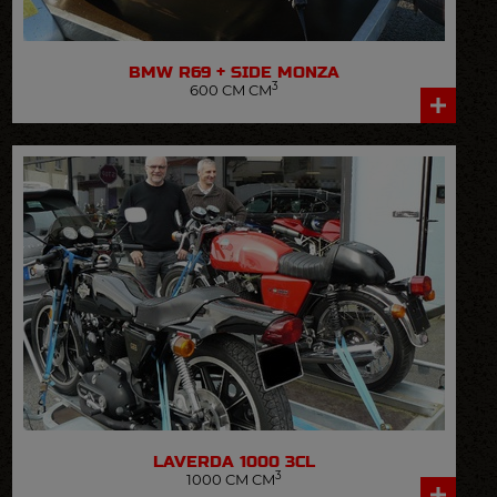
BMW
R69 + SIDE MONZA
3
600 CM CM
VOIR LA FICHE DÉTAILLÉE
LAVERDA
1000 3CL
3
1000 CM CM