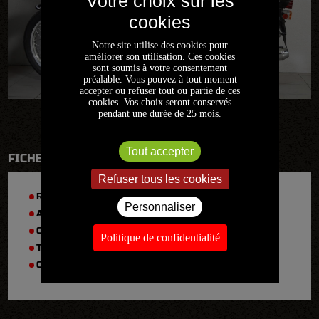
Notre site utilise des cookies pour
améliorer son utilisation. Ces cookies
sont soumis à votre consentement
préalable. Vous pouvez à tout moment
accepter ou refuser tout ou partie de ces
cookies. Vos choix seront conservés
pendant une durée de 25 mois.
Tout accepter
FICHE TECHNIQUE
Refuser tous les cookies
RÉFÉRENCE :
2020FR1156
Personnaliser
ANNÉE :
1970
CYLINDRÉE :
750
Politique de confidentialité
TYPE :
R 75/5
CARTE GRISE :
Collection