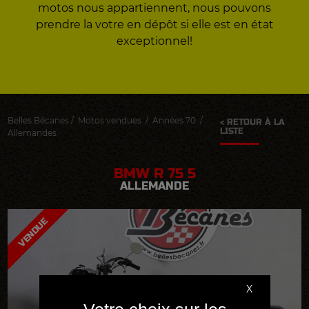
motos nous appartiennent, nous pouvons
prendre la votre en dépôt si elle est en état
exceptionnel!
Belles Bécanes
/
Motos vendues
/
Années 70
/
< RETOUR À LA
LISTE
Allemandes
BMW R 75 5
ALLEMANDE
VENDUE
X