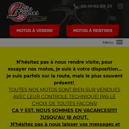
02 41 62 89 25
MOTOS À VENDRE
MOTOS À RENTRER
Menu
N'hésitez pas à nous rendre visite, pour
essayer nos motos, je suis à votre disposition...
je suis parfois sur la route, mais le plus souvent
présent!
TOUTES NOS MOTOS SONT BIEN SUR VENDUES
AVEC LEUR CONTROLE TECHNIQUE! PAS LE
CHOIX DE TOUTES FACONS!
CA Y EST, NOUS SOMMES EN VACANCES!!!!!
JUSQU'AU 18 AOUT,
N'hésitez pas à nous laisser vos messages et