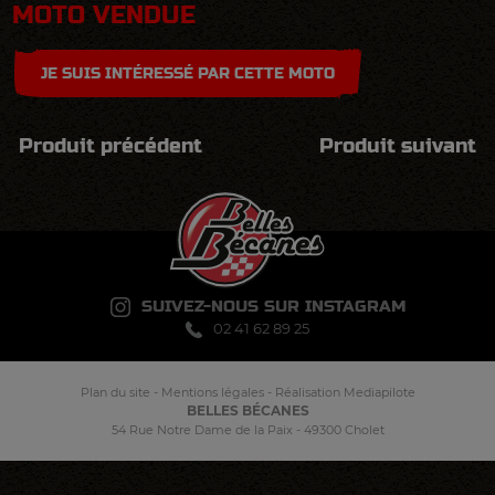
MOTO VENDUE
JE SUIS INTÉRESSÉ PAR CETTE MOTO
Produit précédent
Produit suivant
SUIVEZ-NOUS SUR INSTAGRAM
02 41 62 89 25
Plan du site
-
Mentions légales
-
Réalisation Mediapilote
BELLES BÉCANES
54 Rue Notre Dame de la Paix - 49300 Cholet
Panneau de gestion des cookies