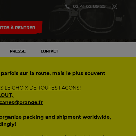
02 41 62 89 25
TOS À RENTRER
PRESSE
CONTACT
 parfois sur la route, mais le plus souvent
 LE CHOIX DE TOUTES FACONS!
AOUT,
ecanes@orange.fr
n organize packing and shipment worldwide,
dingly!