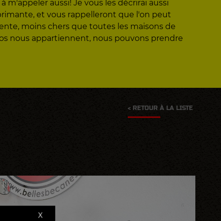
 m'appeler aussi! Je vous les décrirai aussi
éprimante, et vous rappelleront que l'on peut
vente, moins chers que toutes les maisons de
otos nous appartiennent, nous pouvons prendre
< RETOUR À LA LISTE
X