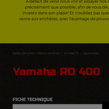
A défaut de venir nous voir et essayer nos 
précisément que possible, afin de vous décid
investir dans son plaisir! Et n'oubliez pas
vente aux enchères, avec l'avantage de pouvo
Belles Bécanes
/
Motos vendues
/
Années 70
/
Japonaises
Yamaha RD 400
FICHE TECHNIQUE