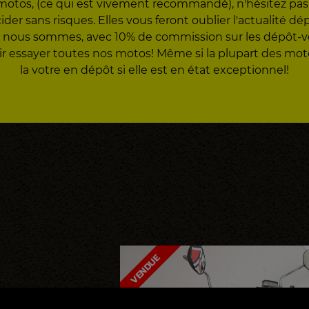
motos, (ce qui est vivement recommandé), n'hésitez pas à
er sans risques. Elles vous feront oublier l'actualité d
 que nous sommes, avec 10% de commission sur les dépôt-
ir essayer toutes nos motos! Même si la plupart des m
la votre en dépôt si elle est en état exceptionnel!
VENDUE