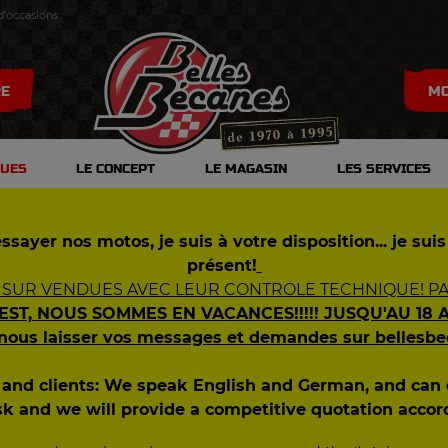
d’occasions
RE
MO
DUES
LE CONCEPT
LE MAGASIN
LES SERVICES
S
0
ssayer nos motos, je suis à votre disposition... je suis
S
présent!
 SUR VENDUES AVEC LEUR CONTROLE TECHNIQUE! PAS
S
 EST, NOUS SOMMES EN VACANCES!!!!! JUSQU'AU 18 
S
 nous laisser vos messages et demandes sur bellesb
ES
s and clients: We speak English and German, and ca
sk and we will provide a competitive quotation accor