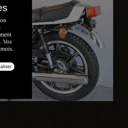
son
e
oment
. Vos
 mois.
aliser