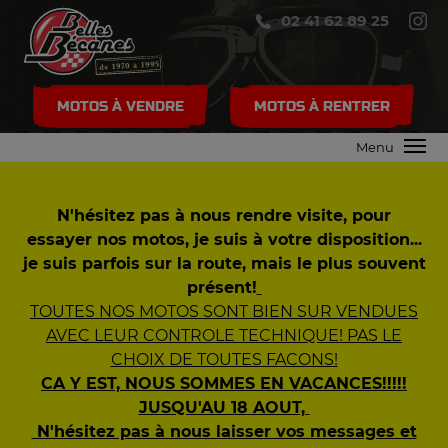
02 41 62 89 25
MOTOS À VENDRE
MOTOS À RENTRER
Menu
N'hésitez pas à nous rendre visite, pour
essayer nos motos, je suis à votre disposition...
je suis parfois sur la route, mais le plus souvent
présent!
TOUTES NOS MOTOS SONT BIEN SUR VENDUES
AVEC LEUR CONTROLE TECHNIQUE! PAS LE
CHOIX DE TOUTES FACONS!
CA Y EST, NOUS SOMMES EN VACANCES!!!!!
JUSQU'AU 18 AOUT,
N'hésitez pas à nous laisser vos messages et