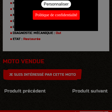
KM :
5524
Personnaliser
TYPE :
900 SS
Politique de confidentialité
N° DE SÉRIE :
090491
CARTE GRISE :
Française
GARANTIE :
Non
DIAGNOSTIC MÉCANIQUE :
Oui
ETAT :
Restaurée
MOTO VENDUE
JE SUIS INTÉRESSÉ PAR CETTE MOTO
Produit précédent
Produit suivant