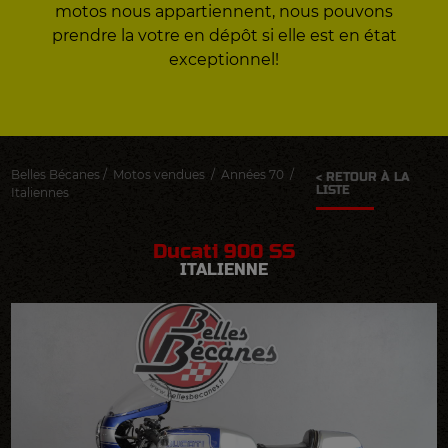
motos nous appartiennent, nous pouvons
prendre la votre en dépôt si elle est en état
exceptionnel!
Belles Bécanes
/
Motos vendues
/
Années 70
/
< RETOUR À LA
LISTE
Italiennes
Ducati 900 SS
ITALIENNE