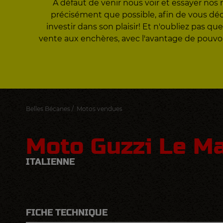
A défaut de venir nous voir et essayer nos 
précisément que possible, afin de vous décid
investir dans son plaisir! Et n'oubliez pas
vente aux enchères, avec l'avantage de pouvo
Belles Bécanes
/
Motos vendues
Moto Guzzi Le M
ITALIENNE
FICHE TECHNIQUE