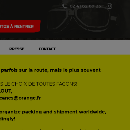
02 41 62 89 25
TOS À RENTRER
PRESSE
CONTACT
 parfois sur la route, mais le plus souvent
 LE CHOIX DE TOUTES FACONS!
AOUT,
ecanes@orange.fr
n organize packing and shipment worldwide,
dingly!