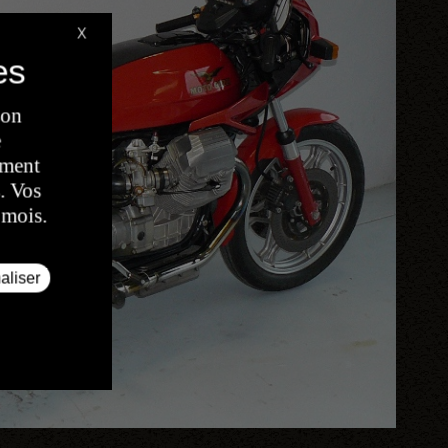
X
son
e
oment
. Vos
 mois.
aliser