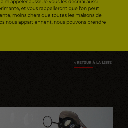
 m'appeler aussi! Je vous les décrirai aussi
éprimante, et vous rappelleront que l'on peut
vente, moins chers que toutes les maisons de
otos nous appartiennent, nous pouvons prendre
< RETOUR À LA LISTE