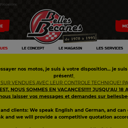
d’occasions
RE
MO
DUES
LE CONCEPT
LE MAGASIN
LES SERVICES
S
0
ssayer nos motos, je suis à votre disposition... je suis
S
présent!
 SUR VENDUES AVEC LEUR CONTROLE TECHNIQUE! PAS
S
 EST, NOUS SOMMES EN VACANCES!!!!! JUSQU'AU 18 
S
 nous laisser vos messages et demandes sur bellesb
ES
s and clients: We speak English and German, and ca
sk and we will provide a competitive quotation accor