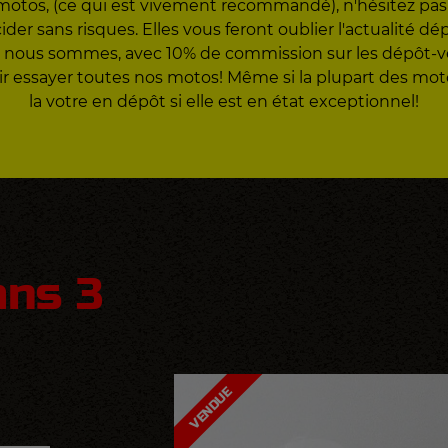
motos, (ce qui est vivement recommandé), n'hésitez pas à
er sans risques. Elles vous feront oublier l'actualité d
 que nous sommes, avec 10% de commission sur les dépôt-
ir essayer toutes nos motos! Même si la plupart des m
la votre en dépôt si elle est en état exceptionnel!
ans 3
VENDUE