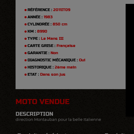
RÉFÉRENCE :
2011IT09
ANNÉE :
1983
CYLINDRÉE :
850 cm
KM :
8990
TYPE :
Le Mans III
CARTE GRISE :
Française
GARANTIE :
Non
DIAGNOSTIC MÉCANIQUE :
Oui
HISTORIQUE :
2ème main
ETAT :
Dans son jus
MOTO VENDUE
DESCRIPTION
direction Montauban pour la belle Italienne