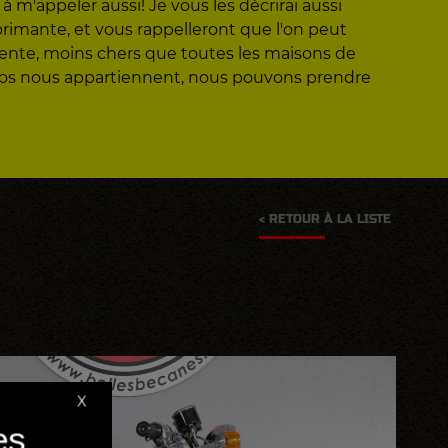
 m'appeler aussi! Je vous les décrirai aussi
éprimante, et vous rappelleront que l'on peut
vente, moins chers que toutes les maisons de
otos nous appartiennent, nous pouvons prendre
< RETOUR À LA LISTE
X