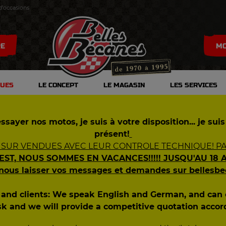
d’occasions
RE
MO
DUES
LE CONCEPT
LE MAGASIN
LES SERVICES
S
0
ssayer nos motos, je suis à votre disposition... je suis
S
présent!
 SUR VENDUES AVEC LEUR CONTROLE TECHNIQUE! PAS
S
 EST, NOUS SOMMES EN VACANCES!!!!! JUSQU'AU 18 
S
 nous laisser vos messages et demandes sur bellesb
ES
s and clients: We speak English and German, and ca
sk and we will provide a competitive quotation accor