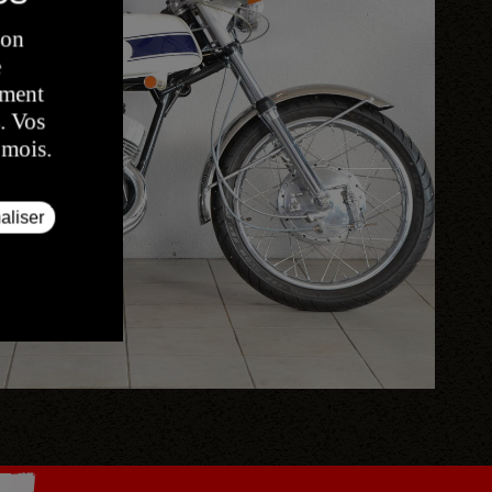
son
e
oment
. Vos
 mois.
aliser