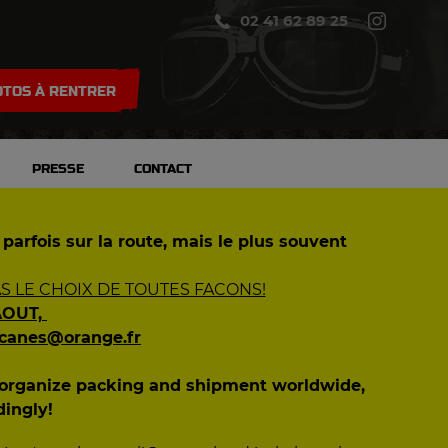
02 41 62 89 25
TOS À RENTRER
PRESSE
CONTACT
 parfois sur la route, mais le plus souvent
 LE CHOIX DE TOUTES FACONS!
AOUT,
ecanes@orange.fr
n organize packing and shipment worldwide,
dingly!