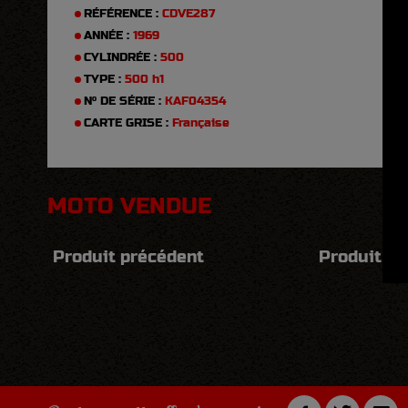
RÉFÉRENCE :
CDVE287
ANNÉE :
1969
CYLINDRÉE :
500
TYPE :
500 h1
N° DE SÉRIE :
KAF04354
CARTE GRISE :
Française
MOTO VENDUE
Produit précédent
Produit su