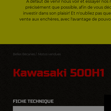
A défaut de venir nous voir et essayer nos 
précisément que possible, afin de vous décid
investir dans son plaisir! Et n'oubliez pas
vente aux enchères, avec l'avantage de pouvo
Belles Bécanes
/
Motos vendues
Kawasaki 500H1
FICHE TECHNIQUE