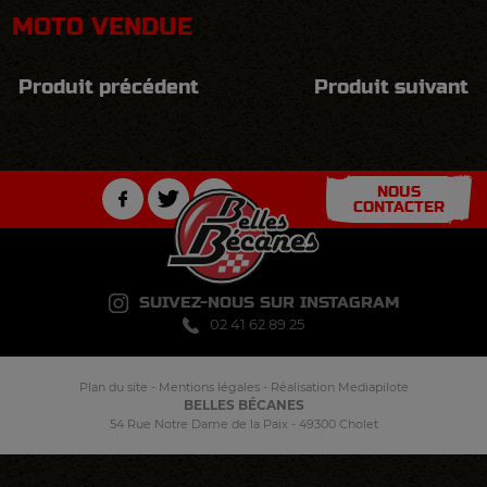
MOTO VENDUE
Produit précédent
Produit suivant
NOUS
CONTACTER
SUIVEZ-NOUS SUR INSTAGRAM
02 41 62 89 25
Plan du site
-
Mentions légales
-
Réalisation Mediapilote
BELLES BÉCANES
54 Rue Notre Dame de la Paix - 49300 Cholet
Panneau de gestion des cookies