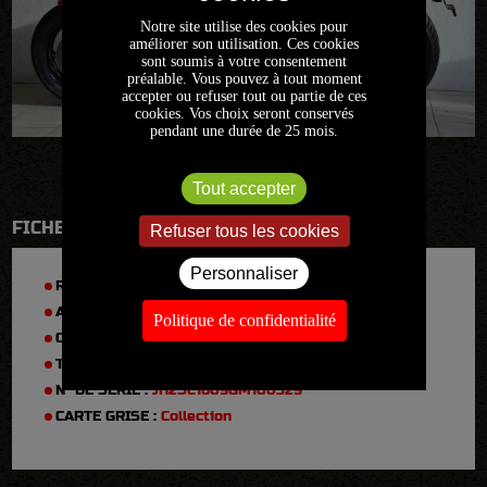
Notre site utilise des cookies pour
améliorer son utilisation. Ces cookies
sont soumis à votre consentement
préalable. Vous pouvez à tout moment
accepter ou refuser tout ou partie de ces
cookies. Vos choix seront conservés
pendant une durée de 25 mois.
Tout accepter
FICHE TECHNIQUE
Refuser tous les cookies
Personnaliser
RÉFÉRENCE :
2024CDVE224
ANNÉE :
1986
Politique de confidentialité
CYLINDRÉE :
1000
TYPE :
VF1000R
N° DE SÉRIE :
JH2SC1609GM100329
CARTE GRISE :
Collection