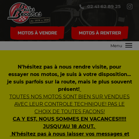
02 41 62 89 25
MOTOS À VENDRE
MOTOS À RENTRER
Menu
N'hésitez pas à nous rendre visite, pour
essayer nos motos, je suis à votre disposition...
je suis parfois sur la route, mais le plus souvent
présent!
TOUTES NOS MOTOS SONT BIEN SUR VENDUES
AVEC LEUR CONTROLE TECHNIQUE! PAS LE
CHOIX DE TOUTES FACONS!
CA Y EST, NOUS SOMMES EN VACANCES!!!!!
JUSQU'AU 18 AOUT,
N'hésitez pas à nous laisser vos messages et