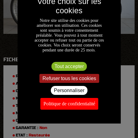
Notre site utilise des cookies pour
améliorer son utilisation. Ces cookies
sont soumis à votre consentement
préalable. Vous pouvez à tout moment
accepter ou refuser tout ou partie de ces
cookies. Vos choix seront conservés
pendant une durée de 25 mois.
FICHE TECHNIQUE
Tout accepter
RÉFÉRENCE :
FR1229
Refuser tous les cookies
ANNÉE :
1974
Personnaliser
CYLINDRÉE :
250
KM :
9100
Politique de confidentialité
TYPE :
XL 250 K0
N° DE SÉRIE :
1058430
CARTE GRISE :
Française
GARANTIE :
Non
ETAT :
Restaurée