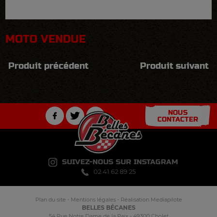
MOTO VENDUE
Produit précédent
Produit suivant
NOUS
CONTACTER
SUIVEZ-NOUS SUR INSTAGRAM
02 41 62 89 25
Plan du site
-
Mentions légales
-
Réalisation Mediapilote
BELLES BÉCANES
54 Rue Notre Dame de la Paix - 49300 Cholet