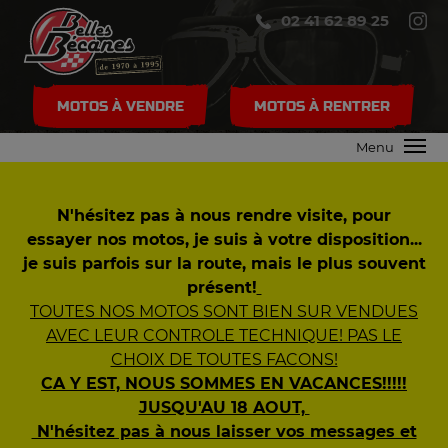
02 41 62 89 25
MOTOS À VENDRE
MOTOS À RENTRER
Menu
N'hésitez pas à nous rendre visite, pour
essayer nos motos, je suis à votre disposition...
je suis parfois sur la route, mais le plus souvent
présent!
TOUTES NOS MOTOS SONT BIEN SUR VENDUES
AVEC LEUR CONTROLE TECHNIQUE! PAS LE
CHOIX DE TOUTES FACONS!
CA Y EST, NOUS SOMMES EN VACANCES!!!!!
JUSQU'AU 18 AOUT,
N'hésitez pas à nous laisser vos messages et