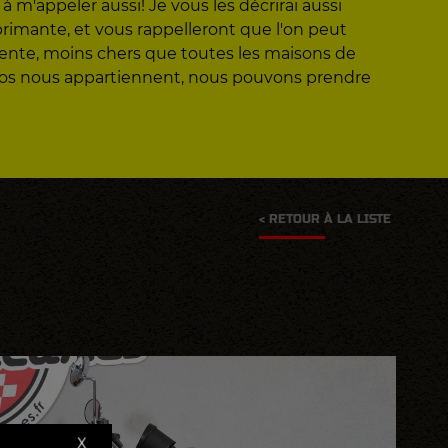
 m'appeler aussi! Je vous les décrirai aussi
éprimante, et vous rappelleront que l'on peut
vente, moins chers que toutes les maisons de
otos nous appartiennent, nous pouvons prendre
< RETOUR À LA LISTE
X