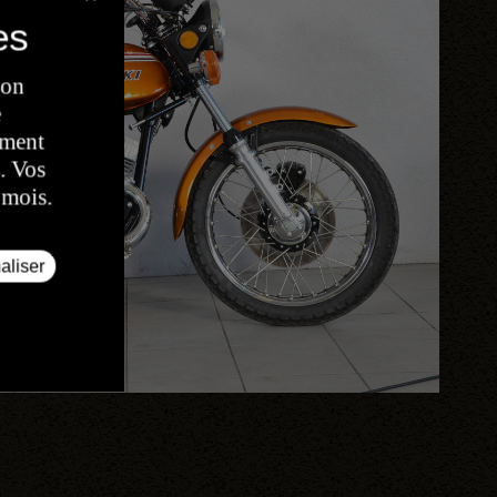
son
e
oment
. Vos
 mois.
aliser