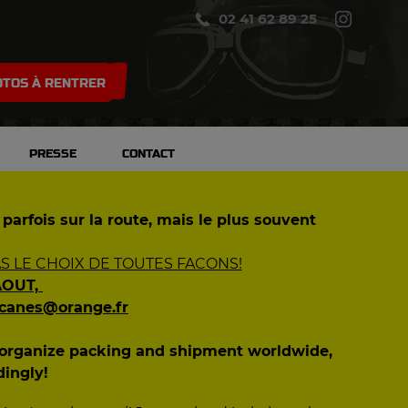
02 41 62 89 25
TOS À RENTRER
PRESSE
CONTACT
 parfois sur la route, mais le plus souvent
 LE CHOIX DE TOUTES FACONS!
AOUT,
ecanes@orange.fr
n organize packing and shipment worldwide,
dingly!