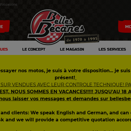
d’occasions
RE
MO
DUES
LE CONCEPT
LE MAGASIN
LES SERVICES
S
0
ssayer nos motos, je suis à votre disposition... je suis
S
présent!
 SUR VENDUES AVEC LEUR CONTROLE TECHNIQUE! PAS
S
 EST, NOUS SOMMES EN VACANCES!!!!! JUSQU'AU 18 
S
 nous laisser vos messages et demandes sur bellesb
ES
s and clients: We speak English and German, and ca
sk and we will provide a competitive quotation accor