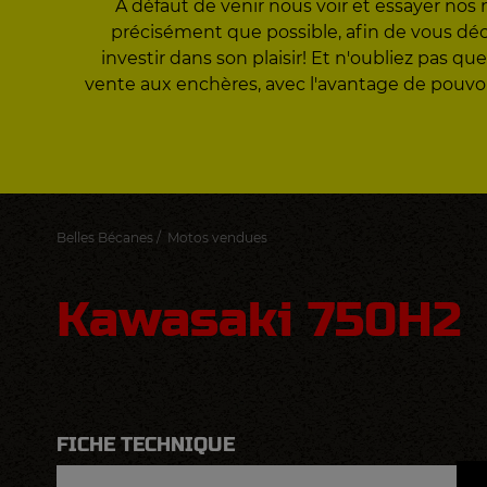
A défaut de venir nous voir et essayer nos 
précisément que possible, afin de vous décid
investir dans son plaisir! Et n'oubliez pas
vente aux enchères, avec l'avantage de pouvo
Belles Bécanes
/
Motos vendues
Kawasaki 750H2
FICHE TECHNIQUE