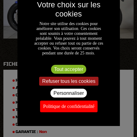
Notre site utilise des cookies pour
améliorer son utilisation. Ces cookies
sont soumis à votre consentement
préalable. Vous pouvez à tout moment
accepter ou refuser tout ou partie de ces
cookies. Vos choix seront conservés
pendant une durée de 25 mois.
FICHE TECHNIQUE
Tout accepter
RÉFÉRENCE :
2022FR1239
Refuser tous les cookies
ANNÉE :
1992
Personnaliser
CYLINDRÉE :
900
KM :
35000
Politique de confidentialité
TYPE :
900 CBR Fireblade
N° DE SÉRIE :
SC282005520
CARTE GRISE :
Collection
GARANTIE :
Non