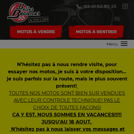
02 41 62 89 25
MOTOS À VENDRE
MOTOS À RENTRER
Menu
N'hésitez pas à nous rendre visite, pour
essayer nos motos, je suis à votre disposition...
je suis parfois sur la route, mais le plus souvent
présent!
TOUTES NOS MOTOS SONT BIEN SUR VENDUES
AVEC LEUR CONTROLE TECHNIQUE! PAS LE
CHOIX DE TOUTES FACONS!
CA Y EST, NOUS SOMMES EN VACANCES!!!!!
JUSQU'AU 18 AOUT,
N'hésitez pas à nous laisser vos messages et