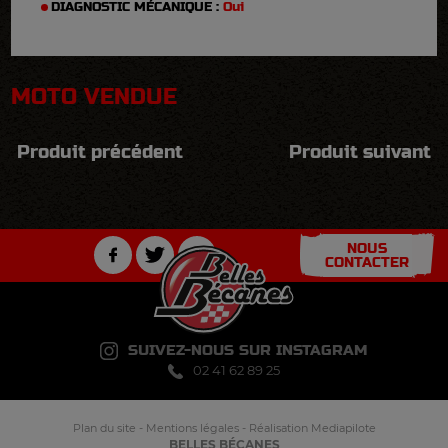
DIAGNOSTIC MÉCANIQUE :
Oui
MOTO VENDUE
Produit précédent
Produit suivant
NOUS
CONTACTER
SUIVEZ-NOUS SUR INSTAGRAM
02 41 62 89 25
Plan du site
-
Mentions légales
-
Réalisation Mediapilote
BELLES BÉCANES