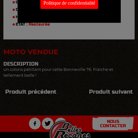
GARANTIE :
Non
Politique de confidentialité
DIAGNOSTIC MÉCANIQUE :
Oui
HISTORIQUE :
Inconnu
ETAT :
Restaurée
MOTO VENDUE
DESCRIPTION
un coloris pétillant pour cette Bonneville 76. Fraîche et
tellement belle !
Produit précédent
Produit suivant
NOUS
CONTACTER