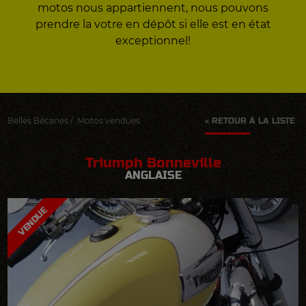
motos nous appartiennent, nous pouvons
prendre la votre en dépôt si elle est en état
exceptionnel!
Belles Bécanes
/
Motos vendues
< RETOUR À LA LISTE
Triumph Bonneville
ANGLAISE
VENDUE