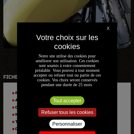
X
Notre site utilise des cookies pour
améliorer son utilisation. Ces cookies
sont soumis à votre consentement
préalable. Vous pouvez à tout moment
accepter ou refuser tout ou partie de ces
FICHE TECHNIQUE
cookies. Vos choix seront conservés
pendant une durée de 25 mois.
RÉFÉRENCE :
2011EX19
ANNÉE :
1976
Tout accepter
CYLINDRÉE :
750 cm
Refuser tous les cookies
KM :
18000
TYPE :
T140V Bonneville
Personnaliser
CARTE GRISE :
Collection