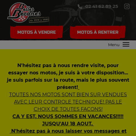
02 41 62 89 25
MOTOS À VENDRE
MOTOS À RENTRER
Menu
N'hésitez pas à nous rendre visite, pour
essayer nos motos, je suis à votre disposition...
je suis parfois sur la route, mais le plus souvent
présent!
TOUTES NOS MOTOS SONT BIEN SUR VENDUES
AVEC LEUR CONTROLE TECHNIQUE! PAS LE
CHOIX DE TOUTES FACONS!
CA Y EST, NOUS SOMMES EN VACANCES!!!!!
JUSQU'AU 18 AOUT,
N'hésitez pas à nous laisser vos messages et