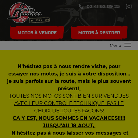
02 41 62 89 25
MOTOS À VENDRE
MOTOS À RENTRER
Menu
N'hésitez pas à nous rendre visite, pour
essayer nos motos, je suis à votre disposition...
je suis parfois sur la route, mais le plus souvent
présent!
TOUTES NOS MOTOS SONT BIEN SUR VENDUES
AVEC LEUR CONTROLE TECHNIQUE! PAS LE
CHOIX DE TOUTES FACONS!
CA Y EST, NOUS SOMMES EN VACANCES!!!!!
JUSQU'AU 18 AOUT,
N'hésitez pas à nous laisser vos messages et