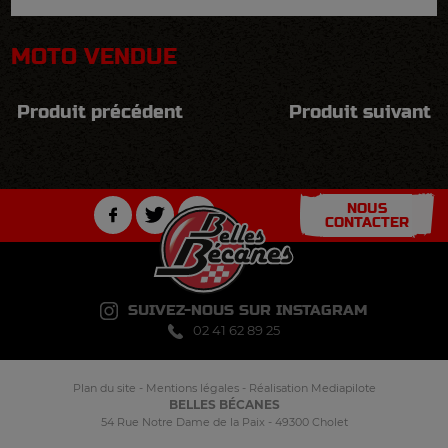
MOTO VENDUE
Produit précédent
Produit suivant
NOUS
CONTACTER
SUIVEZ-NOUS SUR INSTAGRAM
02 41 62 89 25
Plan du site
-
Mentions légales
-
Réalisation Mediapilote
BELLES BÉCANES
54 Rue Notre Dame de la Paix - 49300 Cholet