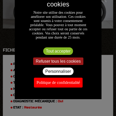
Notre site utilise des cookies pour
améliorer son utilisation. Ces cookies
sont soumis à votre consentement
préalable. Vous pouvez à tout moment
accepter ou refuser tout ou partie de ces
cookies. Vos choix seront conservés
pendant une durée de 25 mois.
FICHE TECHNIQUE
Tout accepter
Refuser tous les cookies
RÉFÉRENCE :
2021FR1109
ANNÉE :
1970
Personnaliser
CYLINDRÉE :
750
Politique de confidentialité
TYPE :
CB 750 K0
N° DE SÉRIE :
1013466
CARTE GRISE :
Collection
DIAGNOSTIC MÉCANIQUE :
Oui
ETAT :
Restaurée