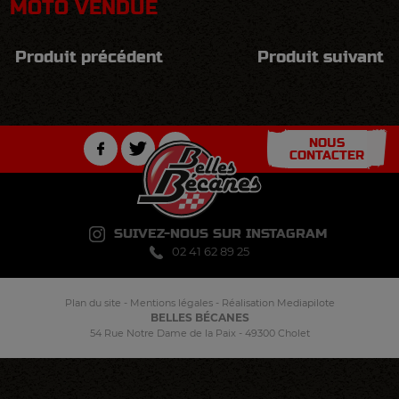
MOTO VENDUE
Produit précédent
Produit suivant
NOUS
CONTACTER
SUIVEZ-NOUS SUR INSTAGRAM
02 41 62 89 25
Plan du site
-
Mentions légales
-
Réalisation Mediapilote
BELLES BÉCANES
54 Rue Notre Dame de la Paix - 49300 Cholet
Panneau de gestion des cookies