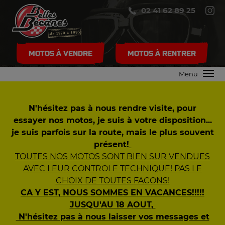
02 41 62 89 25
MOTOS À VENDRE
MOTOS À RENTRER
Menu
N'hésitez pas à nous rendre visite, pour
essayer nos motos, je suis à votre disposition...
je suis parfois sur la route, mais le plus souvent
présent!
TOUTES NOS MOTOS SONT BIEN SUR VENDUES
AVEC LEUR CONTROLE TECHNIQUE! PAS LE
CHOIX DE TOUTES FACONS!
CA Y EST, NOUS SOMMES EN VACANCES!!!!!
JUSQU'AU 18 AOUT,
N'hésitez pas à nous laisser vos messages et