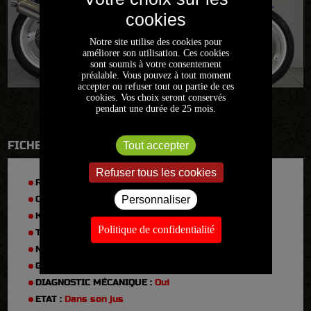
Notre site utilise des cookies pour
améliorer son utilisation. Ces cookies
sont soumis à votre consentement
préalable. Vous pouvez à tout moment
accepter ou refuser tout ou partie de ces
cookies. Vos choix seront conservés
pendant une durée de 25 mois.
FICHE TECHNIQUE
Tout accepter
Refuser tous les cookies
RÉFÉRENCE :
2021FR1187
Personnaliser
CYLINDRÉE :
1990
KM :
59200
Politique de confidentialité
TYPE :
GSXR 750 GR7A
N° DE SÉRIE :
GR7AA103157
GARANTIE :
Non
DIAGNOSTIC MÉCANIQUE :
Oui
ETAT :
Dans son jus