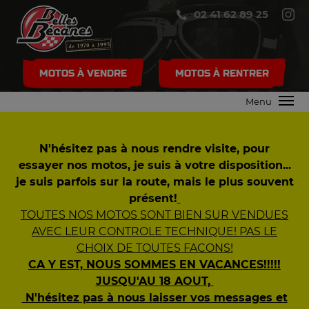
02 41 62 89 25
MOTOS À VENDRE
MOTOS À RENTRER
Menu
N'hésitez pas à nous rendre visite, pour
essayer nos motos, je suis à votre disposition...
je suis parfois sur la route, mais le plus souvent
présent!
TOUTES NOS MOTOS SONT BIEN SUR VENDUES
AVEC LEUR CONTROLE TECHNIQUE! PAS LE
CHOIX DE TOUTES FACONS!
CA Y EST, NOUS SOMMES EN VACANCES!!!!!
JUSQU'AU 18 AOUT,
N'hésitez pas à nous laisser vos messages et