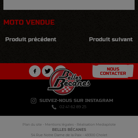
MOTO VENDUE
Produit précédent
Produit suivant
NOUS
CONTACTER
SUIVEZ-NOUS SUR INSTAGRAM
02 41 62 89 25
Plan du site
-
Mentions légales
-
Réalisation Mediapilote
BELLES BÉCANES
54 Rue Notre Dame de la Paix - 49300 Cholet