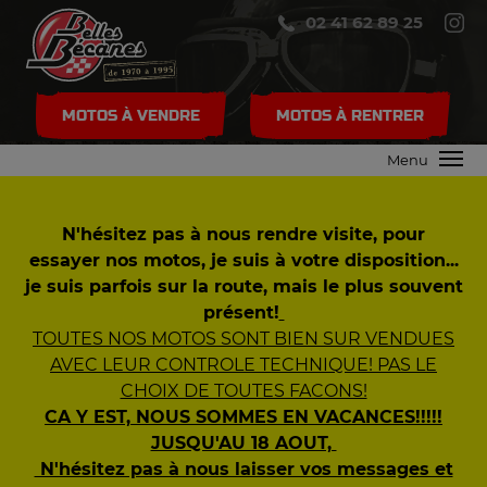
02 41 62 89 25
MOTOS À VENDRE
MOTOS À RENTRER
Menu
N'hésitez pas à nous rendre visite, pour
essayer nos motos, je suis à votre disposition...
je suis parfois sur la route, mais le plus souvent
présent!
TOUTES NOS MOTOS SONT BIEN SUR VENDUES
AVEC LEUR CONTROLE TECHNIQUE! PAS LE
CHOIX DE TOUTES FACONS!
CA Y EST, NOUS SOMMES EN VACANCES!!!!!
JUSQU'AU 18 AOUT,
N'hésitez pas à nous laisser vos messages et