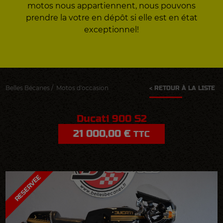
motos nous appartiennent, nous pouvons
prendre la votre en dépôt si elle est en état
exceptionnel!
Belles Bécanes
/
Motos d'occasion
< RETOUR À LA LISTE
Ducati 900 S2
21 000,00 €
TTC
RESERVEE