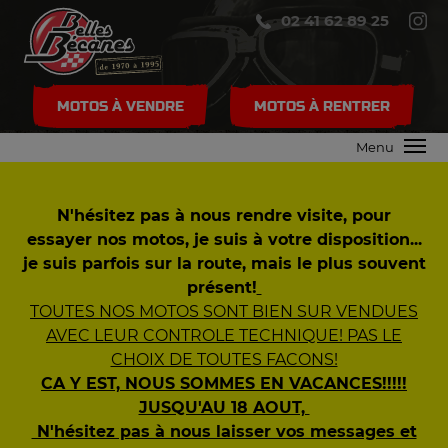
02 41 62 89 25
MOTOS À VENDRE
MOTOS À RENTRER
Menu
N'hésitez pas à nous rendre visite, pour
essayer nos motos, je suis à votre disposition...
je suis parfois sur la route, mais le plus souvent
présent!
TOUTES NOS MOTOS SONT BIEN SUR VENDUES
AVEC LEUR CONTROLE TECHNIQUE! PAS LE
CHOIX DE TOUTES FACONS!
CA Y EST, NOUS SOMMES EN VACANCES!!!!!
JUSQU'AU 18 AOUT,
N'hésitez pas à nous laisser vos messages et