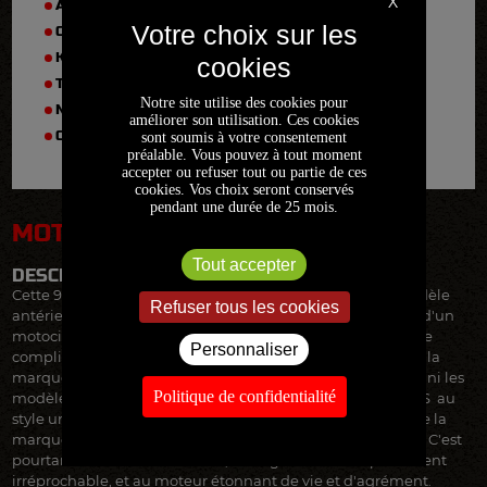
X
ANNÉE :
1987
CYLINDRÉE :
900
KM :
36900
TYPE :
900 S2
Notre site utilise des cookies pour
N° DE SÉRIE :
A92046
améliorer son utilisation. Ces cookies
CARTE GRISE :
Française
sont soumis à votre consentement
préalable. Vous pouvez à tout moment
accepter ou refuser tout ou partie de ces
cookies. Vos choix seront conservés
pendant une durée de 25 mois.
MOTO EN DEPOT VENTE
Tout accepter
DESCRIPTION
Cette 900S2 a été immatriculée en 1987, mais c'est un modèle
Refuser tous les cookies
antérieur, qui a du patienter d'être vendue dans la vitrine d'un
motociste: Dans les années 80, Ducati est dans une période
Personnaliser
compliquée: Les Japonais deviennent incontournables, et la
marque n'a pas encore relancé sa carrière en compétition, ni les
Politique de confidentialité
modèles iconiques qui suivront. La S2 est en fait une 900SS au
style un peu plus pataud, qui ne plaît ni aux aficionados de la
marque, ni à la clientèle nouvelle qu'elle aimerait séduire. C'est
pourtant une excellente moto, à la rigueur de comportement
irréprochable, et au moteur étonnant de vie et d'agrément.